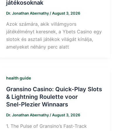
játékosoknak
Dr. Jonathan Abernathy
/
August 3, 2026
Azok számára, akik villámgyors
játékélményt keresnek, a Ybets Casino egy
slotok és asztali játékok világát kínálja,
amelyeket néhány perc alatt
health guide
Gransino Casino: Quick‑Play Slots
& Lightning Roulette voor
Snel‑Plezier Winnaars
Dr. Jonathan Abernathy
/
August 3, 2026
1. The Pulse of Gransino’s Fast‑Track