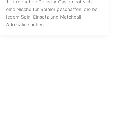
1. Introduction Polestar Casino hat sich
eine Nische für Spieler geschaffen, die bei
jedem Spin, Einsatz und Matchcall
Adrenalin suchen.