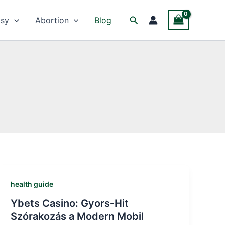
Facebook
Twitter
Instagram
Search
psy
Abortion
Blog
health guide
Ybets Casino: Gyors‑Hit
Szórakozás a Modern Mobil