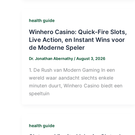
health guide
Winhero Casino: Quick‑Fire Slots,
Live Action, en Instant Wins voor
de Moderne Speler
Dr. Jonathan Abernathy
/
August 3, 2026
1. De Rush van Modern Gaming In een
wereld waar aandacht slechts enkele
minuten duurt, Winhero Casino biedt een
speeltuin
health guide